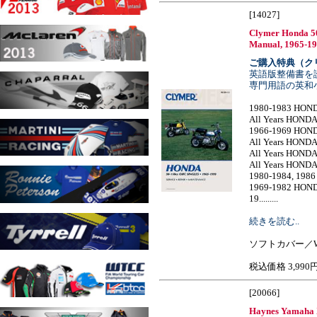
[14027]
Clymer Honda 50
Manual, 1965-1
ご購入特典（ク
英語版整備書を
専門用語の英和
1980-1983 HON
All Years HOND
1966-1969 HON
All Years HOND
All Years HOND
All Years HOND
1980-1984, 198
1969-1982 HON
19.........
続きを読む..
ソフトカバー／W1
税込価格 3,990
[20066]
Haynes Yamaha 