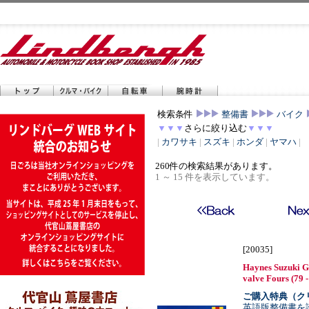
検索条件
整備書
バイク
▼▼▼
さらに絞り込む
▼▼▼
|
カワサキ
|
スズキ
|
ホンダ
|
ヤマハ
|
260件の検索結果があります。
1 ～ 15 件を表示しています。
[20035]
Haynes Suzuki 
valve Fours (79 -
ご購入特典（ク
英語版整備書を