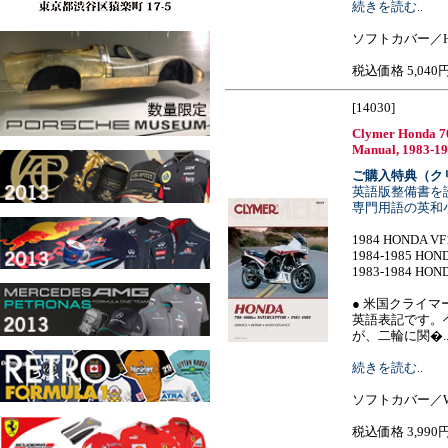
続きを読む..
ソフトカバー／H
税込価格 5,040
[14030]
Clymer Honda 70
Manual, 1983-1
ご購入特典（ク
英語版整備書を
専門用語の英和
1984 HONDA VF
1984-1985 HON
1983-1984 HON
● 米国クライマ
英語表記です。
が、二輪に関�......
続きを読む..
ソフトカバー／W1
税込価格 3,990