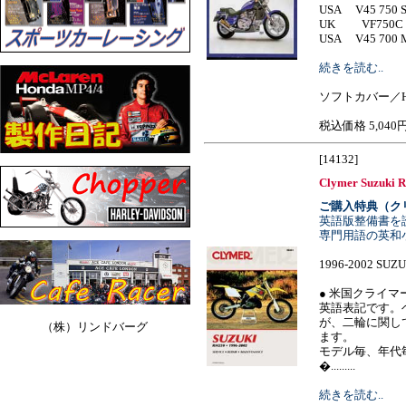
USA V45 750 S
UK VF750C C
USA V45 700 Mag
続きを読む..
ソフトカバー／H
税込価格 5,040
[14132]
Clymer Suzuki 
ご購入特典（ク
英語版整備書を
専門用語の英和
1996-2002 SUZ
● 米国クライマ
英語表記です。
が、二輪に関し
（株）リンドバーグ
ます。
モデル毎、年代
�.........
続きを読む..