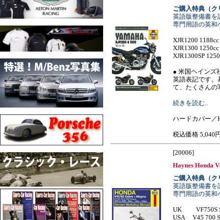
ご購入特典（ク
英語版整備書を
専門用語の英和
XJR1200 1188cc 
XJR1300 1250cc 
XJR1300SP 1250c
● 米国ヘイン
英語表記です。
て、たくさんの写真で分
続きを読む..
ハードカバー／H
税込価格 5,040
[20006]
Haynes Honda V4
ご購入特典（ク
英語版整備書を
専門用語の英和
UK VF750S Sp
USA V45 700 S