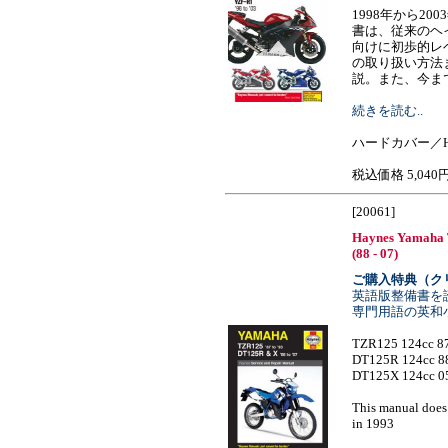
1998年から2
書は、従来のヘ
向けに初歩的レ
の取り扱い方法
説。また、今までモノ
続きを読む..
ハードカバー／H
税込価格 5,040
[20061]
Haynes Yamaha 
(88 - 07)
ご購入特典（ク
英語版整備書を
専門用語の英和
TZR125 124cc 87
DT125R 124cc 88
DT125X 124cc 05
This manual does
in 1993