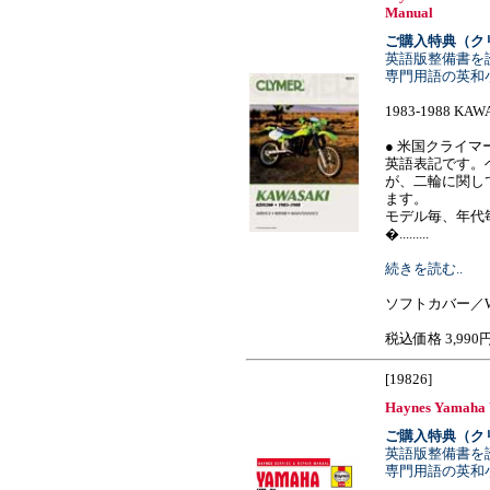
Manual
ご購入特典（ク
英語版整備書を
専門用語の英和
1983-1988 KAW
● 米国クライマ
英語表記です。
が、二輪に関し
ます。
モデル毎、年代
�.........
続きを読む..
ソフトカバー／W1
税込価格 3,990
[19826]
Haynes Yamaha Y
ご購入特典（ク
英語版整備書を
専門用語の英和