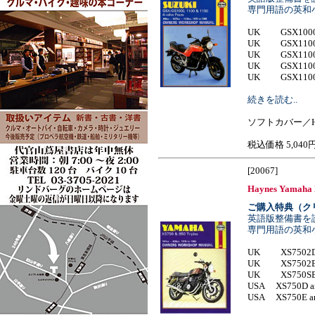
専門用語の英和
UK GSX1000S 
UK GSX1100S 
UK GSX1100E
UK GSX1100E
UK GSX1100E 1
続きを読む..
ソフトカバー／H
税込価格 5,040
[20067]
Haynes Yamaha X
ご購入特典（ク
英語版整備書を
専門用語の英和
UK XS7502D 
UK XS7502E 
UK XS750SE 
USA XS750D a
USA XS750E and 