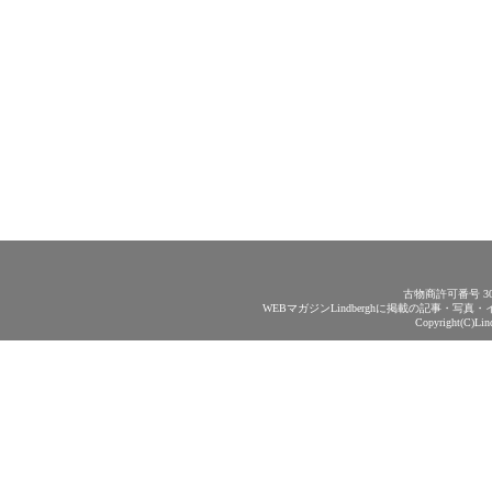
古物商許可番号 30
WEBマガジンLindberghに掲載の記事・
Copyright(C)Lin