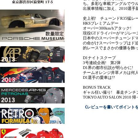
ち。多彩な車載アングルでウル
出展車情報に加え、2010選
史上初! チューンドR35猛レ
HKSプレミアムデー
オーバー300km/hアタック!
現役GTドライバーがマジレー
日本中のスーパーチューンドマシ
の命がけスーパーラップはド迫力
的レースでまさかの優勝を飾っ
D1ナイトスクープ
3号連続企画! 第2弾
D1界の都市伝説が明らかに!
チームオレンジ井草メカは何人
D1選手の愛車は!?
BONUS TRACK
ギャル狂い撮り! 暴走チンチ
TOKYO AUTO SALON 2
《レビューを書いてポイント