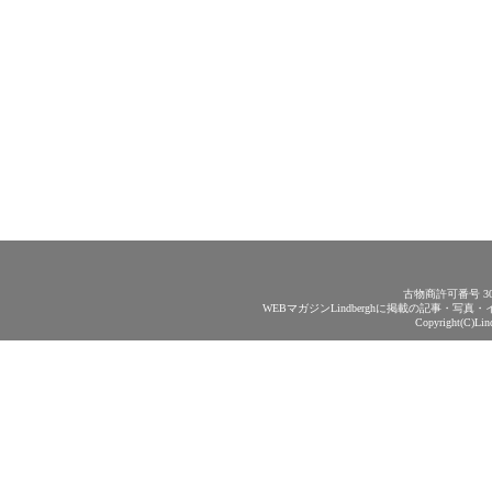
古物商許可番号 30
WEBマガジンLindberghに掲載の記事・
Copyright(C)Lin