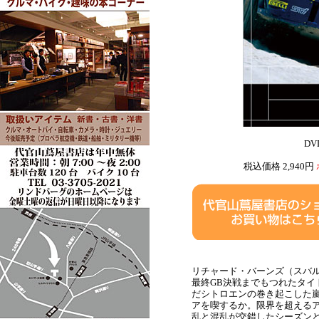
D
税込価格 2,940円
リチャード・バーンズ（スバ
最終GB決戦までもつれたタ
だシトロエンの巻き起こした
アを喫するか。限界を超えるア
乱と混乱が交錯したシーズン