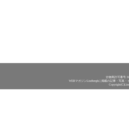
古物商許可番号 30
WEBマガジンLindberghに掲載の記事・
Copyright(C)Lin