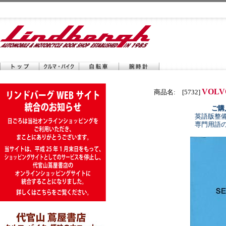
VOLVO
商品名: [5732]
ご購
英語版整
専門用語