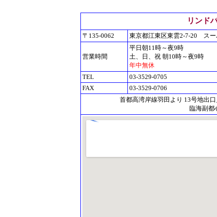
リンド
〒135-0062
東京都江東区東雲2-7-20 
平日朝11時～夜9時
営業時間
土、日、祝 朝10時～夜9時
年中無休
TEL
03-3529-0705
FAX
03-3529-0706
首都高湾岸線羽田より 13号地出口
臨海副都