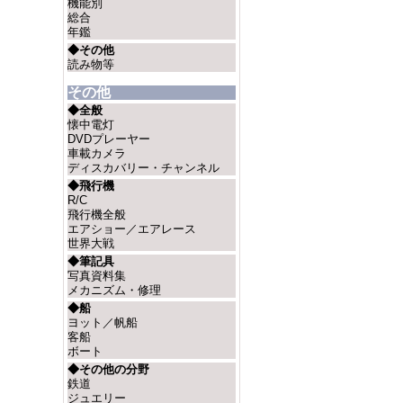
機能別
総合
年鑑
◆その他
読み物等
その他
◆全般
懐中電灯
DVDプレーヤー
車載カメラ
ディスカバリー・チャンネル
◆飛行機
R/C
飛行機全般
エアショー／エアレース
世界大戦
◆筆記具
写真資料集
メカニズム・修理
◆船
ヨット／帆船
客船
ボート
◆その他の分野
鉄道
ジュエリー