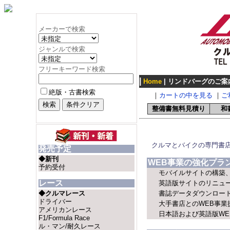
メーカーで検索
ジャンルで検索
フリーキーワード検索
|
Home
|
リンドバーグのご案
絶版・古書検索
｜
カートの中を見る
｜
ご
整備書無料見積り
和
クルマとバイクの専門書
発売予定
◆新刊
WEB事業の強化プラ
予約受付
モバイルサイトの構築
レース
英語版サイトのリニュ
◆クルマレース
書誌データダウンロー
ドライバー
大手書店とのWEB事業
アメリカンレース
日本語および英語版WE
F1/Formula Race
ル・マン/耐久レース