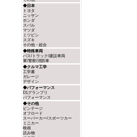
◆日本
トヨタ
ニッサン
ホンダ
スバル
マツダ
ミツビシ
スズキ
その他・総合
◆特殊車両
バス/トラック/建設車両
軍/警察/消防車
◆クルマ工学
工学書
ガレージ
デザイン
◆パフォーマンス
D1グランプリ
パフォーマンス
◆その他
ビンテージ
オフロード
スーパーカー/スポーツカー
ミニカー
映画
読み物