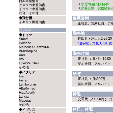
日本車整備書
★学歴/年齢/性別不問
アメリカ車整備書
★業界経験・実務経験
イタリア車整備書
総合・その他
◆飛行機
雇用形態
イギリス機整備書
正社員、契約社員、ア
クルマ
勤務地
◆ドイツ
世田谷区尾山台2-29-20
Smart
Porsche
*最寄駅：東急大井町線
Mercedes-Benz/AMG
BMW/Alpina
勤務時間
Audi
正社員 ： 8:45～19:00
VW
Opel/Vauxhall
契約社員、アルバイト ： 
その他
◆イタリア
給与
Fiat
正社員 ：月給20万～
Ferrari
契約社員、アルバイト ： 
Lamborghini
AlfaRomeo
Fiat/Abarth
待遇
Lancia
交通費（20,000円ま
Maserati
その他
休日、休暇
◆イギリス