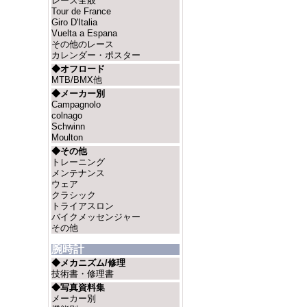
レース全般
Tour de France
Giro D'Italia
Vuelta a Espana
その他のレース
カレンダー・ポスター
◆オフロード
MTB/BMX他
◆メーカー別
Campagnolo
colnago
Schwinn
Moulton
◆その他
トレーニング
メンテナンス
ウェア
クラシック
トライアスロン
バイクメッセンジャー
その他
腕時計
◆メカニズム/修理
技術書・修理書
◆写真資料集
メーカー別