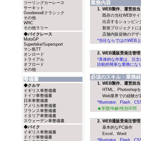
業務内容
ツーリングカーレース
サーキット
1.
WEB製作、運営担当
Goodwood/クラシック
既存の当社WEBサ
その他
出店するショッピン
WRC
その他ラリー
新規プロジェクトに
◆バイクレース
店舗内販促物のデザ
MotoGP
*当社ならではのWEB
Superbike/Supersport
マン島TT
2.
WEB通販受発注管理
オンロード
トライアル
*具体的な作業は、注文
オフロード
比較的簡単な業務にな
その他
必須のスキル・業務経
整備書
1.
WEB製作、運営担当
◆クルマ
HTML、Photosh
イギリス車整備書
ドイツ車整備書
Web業界での経験が
日本車整備書
*Illustrator、Fl
アメリカ車整備書
★学歴/年齢/性別不問
フランス車整備書
イタリア車整備書
スウェーデン車整備書
2.
WEB通販受発注管理
◆バイク
基本的なPC操作
イギリス車整備書
Excel、Word
ドイツ車整備書
*Illustrator、Fl