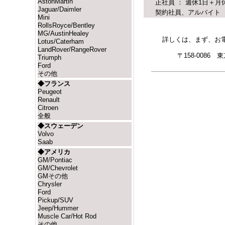
AstonMartin
正社員 ： 週休1日＋月
Jaguar/Daimler
契約社員、アルバイト 
Mini
RollsRoyce/Bentley
MG/AustinHealey
詳しくは、まず、お
Lotus/Caterham
LandRover/RangeRover
〒158-008
Triumph
Ford
その他
◆フランス
Peugeot
Renault
Citroen
全般
◆スウェーデン
Volvo
Saab
◆アメリカ
GM/Pontiac
GM/Chevrolet
GMその他
Chrysler
Ford
Pickup/SUV
Jeep/Hummer
Muscle Car/Hot Rod
その他